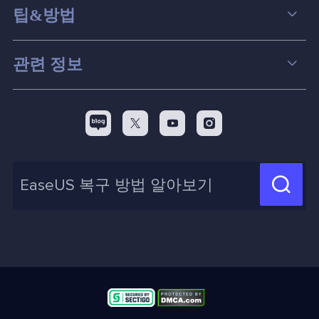
데이터 복구
팁&방법
파티션 관리
컴퓨터 데이터 복구 팁
관련 정보
스크린 레코더
맥 데이터 복구 팁
EaseUS 알아보기
백업&복원
디스크 파티션 팁



리셀러
pc 전송
디스크 마이그레이션 팁
제휴 문의
신제품 New

화면 녹화 팁
고객센터
지식 센터
계정 찾기
인사이트 보고서