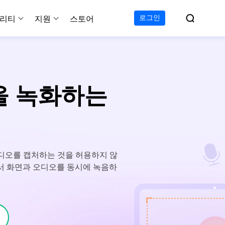

로그인
리티
지원
스토어
지원 센터
무료
C 전송 무료
이폰 데이터 전송 무료
파티션 마스터 무료
하드 디스크 복제 프로
투두 백업 무료
Windows버전 RecExperts
비디오 다운로더 Window
가이드, 라이센스, 연락
Experts
프로
C 전송 프로
이폰 데이터 전송 프로
파티션 마스터 프로
SSD 마이그레이션
투두 백업 홈
Mac버전 RecExperts
비디오 다운로더 Mac 버
무료
무료
 복구
을 녹화하는
오/오디오/웹캠 녹화
다운로드
 테크니션
C 전송 테크니션
하드 디스크 복제 테크니션
투두 백업 Mac
프로
프로
복구
백업 솔루션
설치 프로그램 다운로드
크린샷
 테크니션
복구
 컴퓨터 캡쳐 도구
무료
라인 스크린 레코더
오디오를 캡처하는 것을 허용하지 않
인에서 무료 화면 녹화하기
에서 화면과 오디오를 동시에 녹음하
 복구
프로
 복구
이터 복구
pp
복구
디오 에디터
복구
복구
한 동영상 편집 소프트웨어