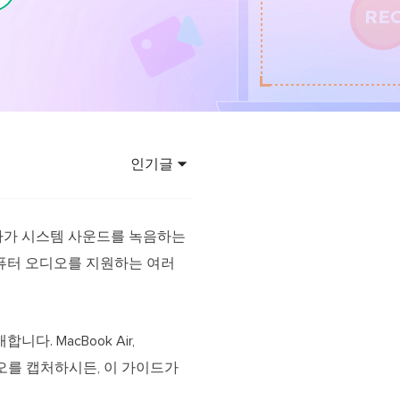
이터 복구
영상 다운로더
상 다운로드 맟 음원 추출
디오 키트
원 비디오 변환 툴깃
deFlow 온라인
질 콘텐츠 생성을 위한 AI 워크플로우
인기글
eFlow
원 비디오 툴킷
사용자가 시스템 사운드를 녹음하는
컴퓨터 오디오를 지원하는 여러
이스 웨이브
간 AI 음성 변조 프로그램
 MacBook Air,
소리 에디터
에서 오디오를 캡처하시든, 이 가이드가
hone용 벨소리 만들기