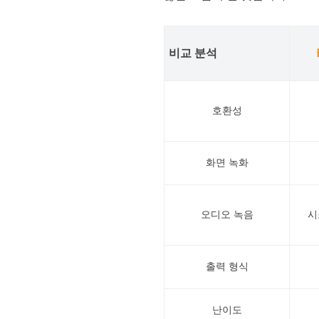
비교 분석
호환성
화면 녹화
오디오 녹음
시
출력 형식
난이도