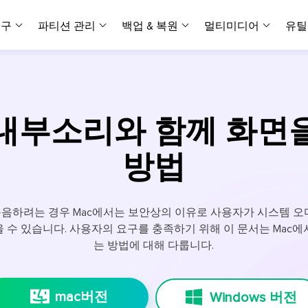
복구
파티션 관리
백업 & 복원
멀티미디어
유틸
데이터 전송
스크린 캡쳐
데이터 복구 마법사 Windows
파티션 마스터 Windows
Todo PCTrans
투두 백업 개인버전
데이터 복구 
P
아
버전 선택
iOS기기
PC 버전
Windows 데이터 복구
개인 디스크 관리 툴
PC 간 데이터 전송
개인 백업 솔루션
Rec
데이터 복구 
P
아
데이터 복구 
데이터 복구 
손상된 동영상
파일 관리
내부소리와 함께 화면
비디
데이터 복구 마법사 Mac
파티션 마스터 Mac
AppMove
투두 백업 기업버전
데이터 복구
P
데이터 복구 
데이터 복구 
손상된 사진 
Mac 데이터 복구
Mac 디스크 관리 도구
로컬 디스크 간에 앱 전송
워크스테이션 및 서버 
아이폰 도구
방법
스
데이터 복구
손상된 파일 
무료
Android기기
기타 제품
MobiSaver (iOS & Android)
파티션 마스터 기업
무비무버
투두 백업 테크니션
모바일 데이터 복구
비지니스 디스크 관리 최적화 프로그램
iPhone 데이터 전송
비지니스 백업 솔루션
복구 유형
온라인 도구
데이터 복구 
온
녹음하려는 경우 Mac에서는 보안상의 이유로 사용자가 시스템 
온라
중앙 집중식 솔루션
파티션 복구
디스크 복제
ChatTrans
 수 있습니다. 사용자의 요구를 충족하기 위해 이 문서는 Mac
휴지통 비우기
데이터 복구 
온라인 동영상
잃어버린 파티션 복구하기
HDD/SSD 복제 프로그램
간편한 전송 백업 및 복원 도구
는 방법에 대해 다룹니다.
비디오 툴깃
중앙 관리 콘솔
SD 카드 데
데이터 복구 A
온리인 사진 
중앙 집중식 백업 전략
AI 복원
AI-Powered
OS2Go
비
USB 데이터 
온리인 파일 
Windows To Go 제작자
손상된 동영상, 사진 및 파일 복구
간편
mac버전
Windows 버전
시스템 배포