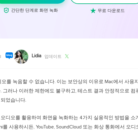
외장하드 데
스마트 Windows 배포
기타 복구 제품
동


간단한 단계로 화면 녹화
무료 다운로드
동영
데이터 복구 서비스
전문 데이터 복구 서비스
비
올인
Vi
Lidia
고품

8
업데이트
Vid
올인
시스템 오디오를 녹음할 수 없습니다. 이는 보안상의 이유로 Mac에서 
. 그러나 이러한 제한에도 불구하고, 테스트 결과 안정적으로 
오디오 툴
인되었습니다.
보
실시
오디오를 활용하여 화면을 녹화하는 4가지 실용적인 방법을 소개합니다.
벨
Mac mini를 사용하시든, YouTube, SoundCloud 또는 화상 통화
iP