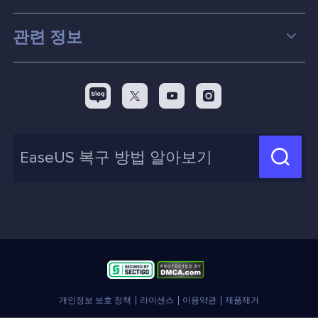
파티션 관리
컴퓨터 데이터 복구 팁
관련 정보
스크린 레코더
맥 데이터 복구 팁
EaseUS 알아보기
백업&복원
디스크 파티션 팁



리셀러
pc 전송
디스크 마이그레이션 팁
제휴 문의
신제품 New

화면 녹화 팁
고객센터
지식 센터
계정 찾기
인사이트 보고서
개인정보 보호 정책
라이센스
이용약관
제품제거