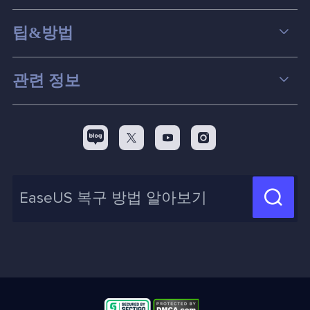
데이터 복구
팁&방법
파티션 관리
컴퓨터 데이터 복구 팁
관련 정보
스크린 레코더
맥 데이터 복구 팁
EaseUS 알아보기
백업&복원
디스크 파티션 팁



리셀러
pc 전송
디스크 마이그레이션 팁
제휴 문의
신제품 New

화면 녹화 팁
고객센터
지식 센터
계정 찾기
인사이트 보고서