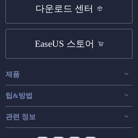
다운로드 센터
EaseUS 스토어
제품
데이터 복구
팁&방법
파티션 관리
컴퓨터 데이터 복구 팁
관련 정보
스크린 레코더
맥 데이터 복구 팁
EaseUS 알아보기
백업&복원