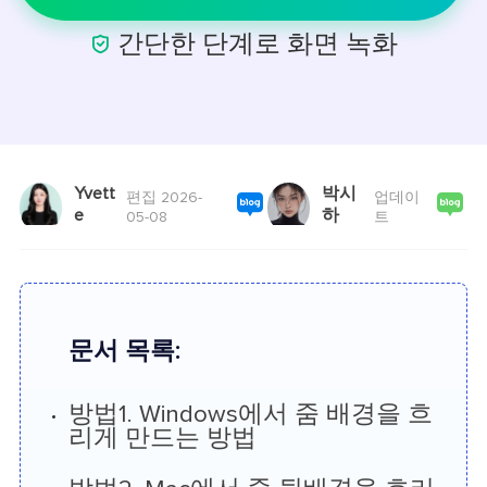

간단한 단계로 화면 녹화
Yvett
박시
편집 2026-
업데이
e
하
05-08
트
문서 목록:
방법1. Windows에서 줌 배경을 흐
리게 만드는 방법