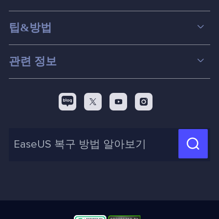
데이터 복구
팁&방법
파티션 관리
컴퓨터 데이터 복구 팁
관련 정보
스크린 레코더
맥 데이터 복구 팁
EaseUS 알아보기
백업&복원
디스크 파티션 팁



리셀러
pc 전송
디스크 마이그레이션 팁
제휴 문의
신제품 New

화면 녹화 팁
고객센터
지식 센터
계정 찾기
인사이트 보고서