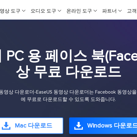
영상 도구
오디오 도구
온라인 도구
파트너
고객
VideFlow
EaseUS VoiceWave
온라인 비디오
올인원 비디오 도구
실시간 목소리 변조기
모든 동영상을 
C 용 페이스 북(Face
비디오 다운로더 Windows 버전
보컬 리무버 (온라인)
VideFlow 온
온라인 영상 음성 다운로드 도구
온라인에서 무료로 보컬 제거
이커머스 영상 제
상 무료 다운로드
비디오 다운로더 Mac 버전
EaseUS VoiceOver
AI 비디오 광고
유뷰트 영상을 맥에 다운로드하는 도구
무료 온라인 AI 목소리 생성기
제품 콘텐츠를 
ook 동영상 다운로더-EaseUS 동영상 다운로더는 Facebook 동영
비디오 압축기
MakeMyAudio
소셜 미디어 
에 무료로 다운로드할 수 있도록 도와줍니다.
MP4 파일 용량 줄이기
오디오 녹음 및 변환
AI로 소셜 미디
비디오 변환기
AI 비디오
PC용 비디오 변환 프로그램
AI 비디오 생성
Mac 다운로드
Windows 다운로