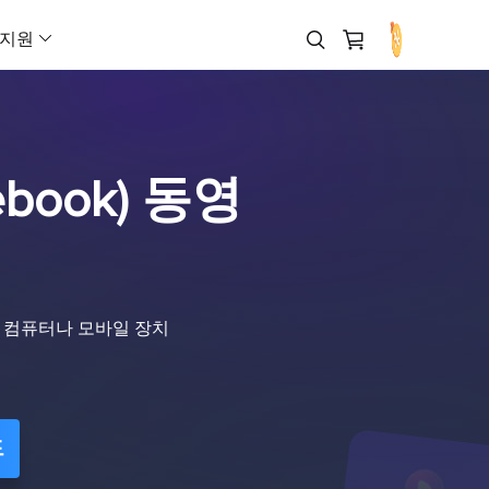
지원
 다운로더
제휴 프로그램 (Affiliate)
AI 제품 영상 생성기
페이스북 광고 제작기
AI 비디오 생성기
AI 아바타 생성기
고객지원 센터
Veo 3.1
해로(Hailuo) 02
무료로 다운로드
높은 수수료 수익 기회
AI UGC 영상 생성기
인스타그램 광고 제작기
텍스트를 비디오로 (Text to Vide
AI 말하는 얼굴 영상
Veo 3
해로(Hailuo) 2.3
book) 동영
라인
리셀러 (Reseller)
다운로드
마케팅 영상 제작기
틱톡 광고 크리에이터
레퍼런스 기반 비디오 생성
AI 대변인 영상 제작
작을 위한 AI 워크플로우
EaseUS 리셀러 프로그램 참여
설치 프로그램 다운로드
Sora 2 Pro
클링(Kling) 3.0
이커머스 영상 제작기
유튜브 광고 제작기
프레임을 비디오로
Sora 2
클링(Kling) 2.6
아웃소싱 서비스
채팅 상담
아바타 광고
링크드인 광고 제작기
비디오 확장 (Video Extender)
비디오 광고로 즉시 전환
OEM 및 아웃소싱 서비스
Wan 2.5
클링(Kling) O1
상을 컴퓨터나 모바일 장치
광고 클론
스냅챗 광고 제작기
이미지를 비디오로 (Image to Vi
광고
구매 전 문의
Wan 2.6
Grok Imagine 비디
어 영상 광고 제작
판매 담당자와 채팅 상담
URL을 비디오로 (URL to Video)
Vidu Q3
Seedance 2.0
으로 아이디어를 현실로
드