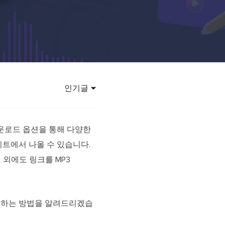
이터 복구
영상 다운로더
상 다운로드 맟 음원 추출
디오 키트
원 비디오 변환 툴깃
deFlow 온라인
인기글
질 콘텐츠 생성을 위한 AI 워크플로우
eFlow
원 비디오 툴킷
고 다운로드 옵션을 통해 다양한
 사이트에서 나올 수 있습니다.
 외에도 링크를 MP3
이스 웨이브
간 AI 음성 변조 프로그램
소리 에디터
다운로드하는 방법을 알려드리겠습
hone용 벨소리 만들기