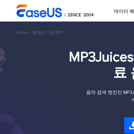
데이터 
Home
>
동영상 다운로더
MP3Juic
료
음악 검색 엔진인 MP3J