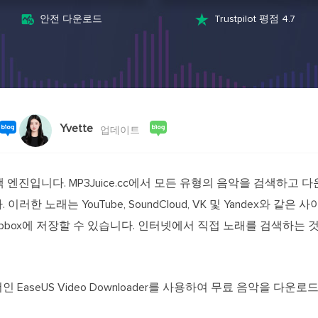
외장하드 데
스마트 Windows 배포
기타 복구 제품
동


안전 다운로드
Trustpilot 평점 4.7
동영
데이터 복구 서비스
전문 데이터 복구 서비스
비
올인
Vi
Yvette
고품
업데이트
Vid
올인
악 검색 엔진입니다. MP3Juice.cc에서 모든 유형의 음악을 검색하
한 노래는 YouTube, SoundCloud, VK 및 Yandex와 같은
오디오 툴
pbox에 저장할 수 있습니다. 인터넷에서 직접 노래를 검색하는 것
보
실시
벨
로더인 EaseUS Video Downloader를 사용하여 무료 음악을 
iP