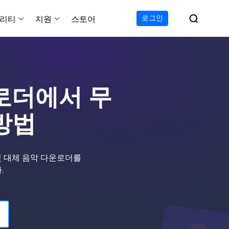

로그인
리티
지원
스토어
지원 센터
무료
C 전송 무료
이폰 데이터 전송 무료
파티션 마스터 무료
하드 디스크 복제 프로
투두 백업 무료
Windows버전 RecExperts
비디오 다운로더 Window
가이드, 라이센스, 연락
Experts
프로
C 전송 프로
이폰 데이터 전송 프로
파티션 마스터 프로
SSD 마이그레이션
투두 백업 홈
Mac버전 RecExperts
비디오 다운로더 Mac 버
무료
무료
 복구
다운로더에서 무
오/오디오/웹캠 녹화
다운로드
 테크니션
C 전송 테크니션
하드 디스크 복제 테크니션
투두 백업 Mac
프로
프로
복구
백업 솔루션
설치 프로그램 다운로드
방법
크린샷
 테크니션
복구
 컴퓨터 캡쳐 도구
무료
라인 스크린 레코더
c 및 대체 음악 다운로더를
인에서 무료 화면 녹화하기
.
 복구
프로
 복구
이터 복구
pp
복구
디오 에디터
복구
복구
한 동영상 편집 소프트웨어