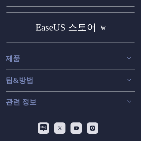
EaseUS 스토어
제품
데이터 복구
팁&방법
파티션 관리
컴퓨터 데이터 복구 팁
관련 정보
스크린 레코더
맥 데이터 복구 팁
EaseUS 알아보기
백업&복원
디스크 파티션 팁



리셀러
pc 전송