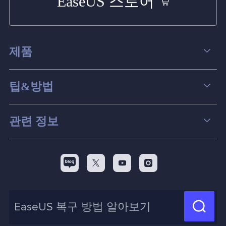
EaseUS 스토어
제품
데이터 복구
팁&방법
파티션 관리
컴퓨터 데이터 복구 팁
관련 정보
스크린 레코더
맥 데이터 복구 팁
EaseUS 알아보기
백업&복원
디스크 파티션 팁



리셀러
pc 전송
디스크 마이그레이션 팁
제휴 문의
신제품 New

화면 녹화 팁
고객센터