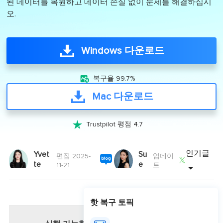
된 데이터를 복원하고 데이터 손실 없이 문제를 해결하십시
오.
Windows 다운로드

복구율 99.7%
Mac 다운로드

Trustpilot 평점 4.7
인기글
Yvet
Su
편집 2025-
업데이

te
e
11-21
트
핫 복구 토픽