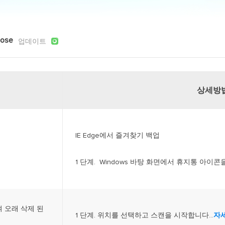
외장하드 데
스마트 Windows 배포
기타 복구 제품
동
동영
데이터 복구 서비스
전문 데이터 복구 서비스
ose

업데이트
비
올인
Vi
상세방
고품
Vid
올인
IE Edge에서 즐겨찾기 백업
오디오 툴
1 단계. Windows 바탕 화면에서 휴지통 아이콘을
보
실시
벨
여 오래 삭제 된
iP
1 단계. 위치를 선택하고 스캔을 시작합니다...
자