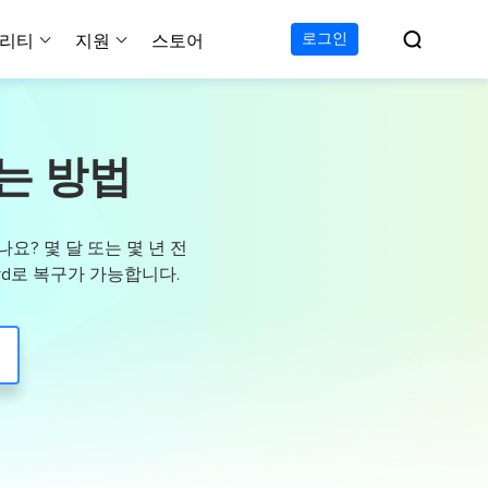

로그인
리티
지원
스토어
지원 센터
무료
C 전송 무료
이폰 데이터 전송 무료
파티션 마스터 무료
하드 디스크 복제 프로
투두 백업 무료
Windows버전 RecExperts
비디오 다운로더 Window
가이드, 라이센스, 연락
는 방법
Experts
프로
C 전송 프로
이폰 데이터 전송 프로
파티션 마스터 프로
SSD 마이그레이션
투두 백업 홈
Mac버전 RecExperts
비디오 다운로더 Mac 버
무료
무료
 복구
오/오디오/웹캠 녹화
다운로드
 테크니션
C 전송 테크니션
하드 디스크 복제 테크니션
투두 백업 Mac
프로
프로
복구
백업 솔루션
설치 프로그램 다운로드
요? 몇 달 또는 몇 년 전
크린샷
 테크니션
복구
 컴퓨터 캡쳐 도구
zard로 복구가 가능합니다.
무료
라인 스크린 레코더
인에서 무료 화면 녹화하기
 복구
프로
 복구
이터 복구
pp
복구
디오 에디터
복구
복구
한 동영상 편집 소프트웨어