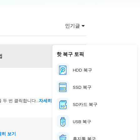
이터 복구
영상 다운로더
상 다운로드 맟 음원 추출
인기글
디오 키트
원 비디오 변환 툴깃
deFlow 온라인
핫 복구 토픽
법
질 콘텐츠 생성을 위한 AI 워크플로우
HDD 복구
eFlow
원 비디오 툴킷
SSD 복구
 두 번 클릭합니다...
자세히 보기
이스 웨이브
SD카드 복구
간 AI 음성 변조 프로그램
USB 복구
소리 에디터
hone용 벨소리 만들기
세히 보기
휴지통 복구