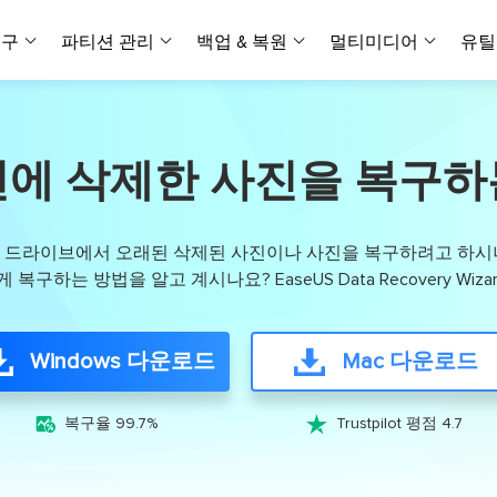
복구
파티션 관리
백업 & 복원
멀티미디어
유틸
데이터 전송
스크린 캡쳐
데이터 복구 마법사 Windows
파티션 마스터 Windows
Todo PCTrans
투두 백업 개인버전
데이터 복구 
P
아
버전 선택
iOS기기
PC 버전
Windows 데이터 복구
개인 디스크 관리 툴
PC 간 데이터 전송
개인 백업 솔루션
전에 삭제한 사진을 복구하
Rec
데이터 복구 
P
아
데이터 복구 
데이터 복구 
손상된 동영상
파일 관리
비디
데이터 복구 마법사 Mac
파티션 마스터 Mac
AppMove
투두 백업 기업버전
데이터 복구
P
데이터 복구 
데이터 복구 
손상된 사진 
Mac 데이터 복구
Mac 디스크 관리 도구
로컬 디스크 간에 앱 전송
워크스테이션 및 서버 
아이폰 도구
래시 드라이브에서 오래된 삭제된 사진이나 사진을 복구하려고 하시나
스
데이터 복구
손상된 파일 
무료
구하는 방법을 알고 계시나요? EaseUS Data Recovery Wi
Android기기
기타 제품
MobiSaver (iOS & Android)
파티션 마스터 기업
무비무버
투두 백업 테크니션
모바일 데이터 복구
비지니스 디스크 관리 최적화 프로그램
iPhone 데이터 전송
비지니스 백업 솔루션
복구 유형
온라인 도구
데이터 복구 
온
온라
Windows 다운로드
Mac 다운로드
중앙 집중식 솔루션
파티션 복구
디스크 복제
ChatTrans
휴지통 비우기
데이터 복구 
온라인 동영상
잃어버린 파티션 복구하기
HDD/SSD 복제 프로그램
간편한 전송 백업 및 복원 도구
비디오 툴깃
중앙 관리 콘솔
SD 카드 데
데이터 복구 A
온리인 사진 


복구율 99.7%
Trustpilot 평점 4.7
중앙 집중식 백업 전략
AI 복원
AI-Powered
OS2Go
비
USB 데이터 
온리인 파일 
Windows To Go 제작자
손상된 동영상, 사진 및 파일 복구
간편
시스템 배포