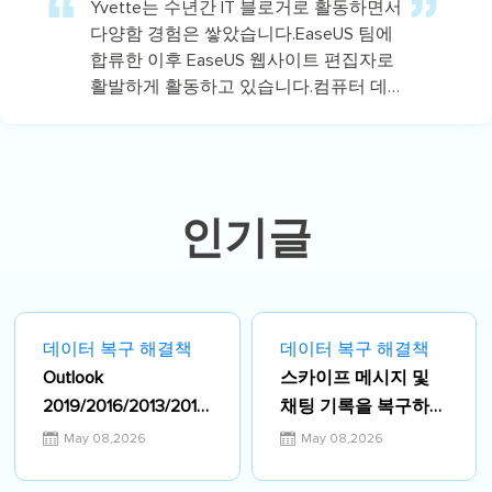
Yvette는 수년간 IT 블로거로 활동하면서
다양함 경험은 쌓았습니다.EaseUS 팀에
합류한 이후 EaseUS 웹사이트 편집자로
활발하게 활동하고 있습니다.컴퓨터 데
이터 복구, 파티션 관리, 데이터 백업 등
다양한 컴퓨터 지식 정보를 독자 분들에
게 쉽고 재밌게 공유하고 있습니다.…
인기글
데이터 복구 해결책
데이터 복구 해결책
Outlook
스카이프 메시지 및
2019/2016/2013/2010
채팅 기록을 복구하는
에서 삭제된 PST 파일
방법
May 08,2026
May 08,2026
을 복구하는 방법