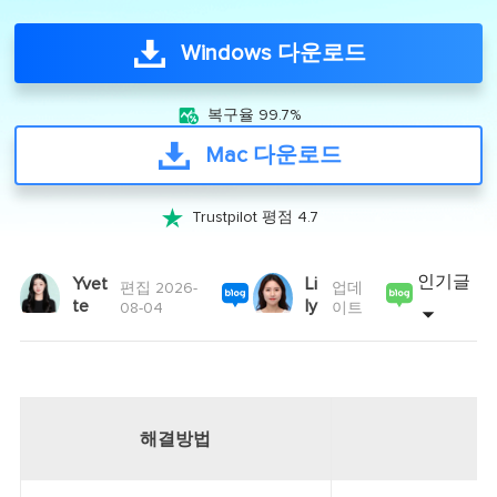
Windows 다운로드

복구율 99.7%
Mac 다운로드

Trustpilot 평점 4.7
인기글
Yvet
Li
편집 2026-
업데
te
ly
08-04
이트
해결방법