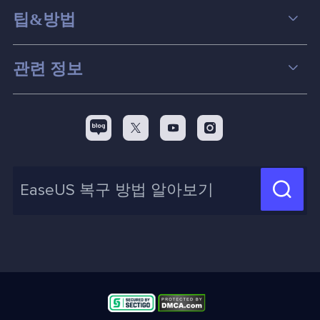
데이터 복구
팁&방법
파티션 관리
컴퓨터 데이터 복구 팁
관련 정보
스크린 레코더
맥 데이터 복구 팁
EaseUS 알아보기
백업&복원
디스크 파티션 팁



리셀러
pc 전송
디스크 마이그레이션 팁
제휴 문의
신제품 New

화면 녹화 팁
고객센터
지식 센터
계정 찾기
인사이트 보고서