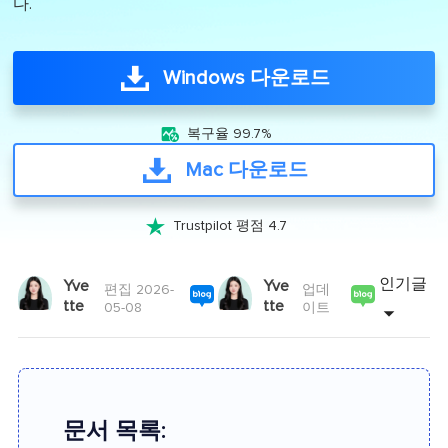
다.
Windows 다운로드

복구율 99.7%
Mac 다운로드

Trustpilot 평점 4.7
인기글
Yve
Yve
편집 2026-
업데
tte
tte
05-08
이트
문서 목록: