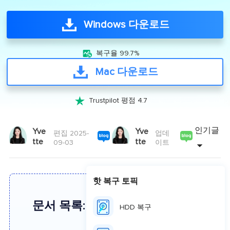
Windows 다운로드

복구율 99.7%
Mac 다운로드

Trustpilot 평점 4.7
인기글
Yve
Yve
편집 2025-
업데
tte
tte
09-03
이트
핫 복구 토픽
문서 목록:
HDD 복구