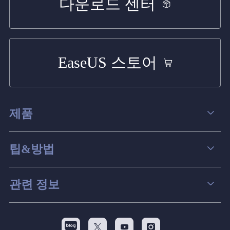
다운로드 센터
EaseUS 스토어
제품
데이터 복구
팁&방법
파티션 관리
컴퓨터 데이터 복구 팁
관련 정보
스크린 레코더
맥 데이터 복구 팁
EaseUS 알아보기
백업&복원
디스크 파티션 팁


