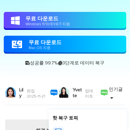
무료 다운로드

Windows 11/10/8.1/8/7 지원
무료 다운로드

Mac OS 지원
성공률 99.7%
3단계로 데이터 복구


인기글
Lil
Yvet
편집
업데
y
te
2025-11-21
이트
핫 복구 토픽