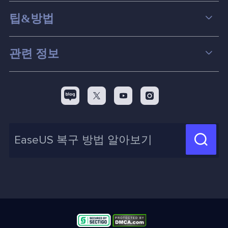
데이터 복구
팁&방법
파티션 관리
컴퓨터 데이터 복구 팁
관련 정보
스크린 레코더
맥 데이터 복구 팁
EaseUS 알아보기
백업&복원
디스크 파티션 팁



리셀러
pc 전송
디스크 마이그레이션 팁
제휴 문의
신제품 New

화면 녹화 팁
고객센터
지식 센터
계정 찾기
인사이트 보고서