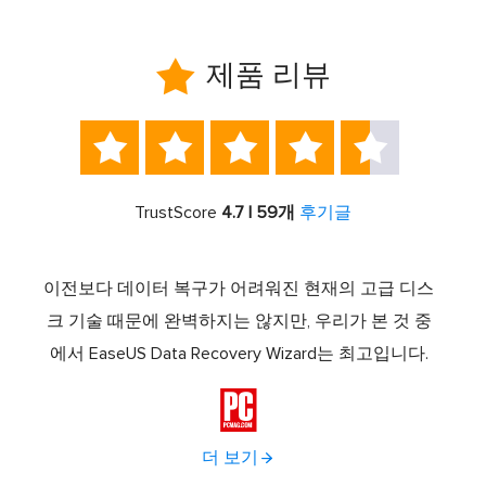

제품 리뷰





TrustScore
4.7 | 59개
후기글
스템 복
이전보다 데이터 복구가 어려워진 현재의 고급 디스
Ease
소프트
크 기술 때문에 완벽하지는 않지만, 우리가 본 것 중
로 
드라이
에서 EaseUS Data Recovery Wizard는 최고입니다.
하나로
다.
이브 

더 보기