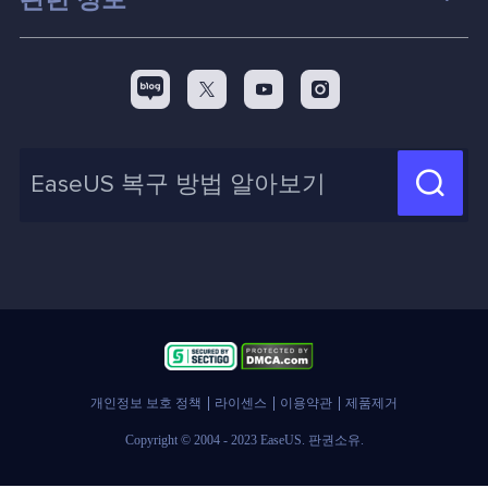
스크린 레코더
맥 데이터 복구 팁
EaseUS 알아보기
백업&복원
디스크 파티션 팁



리셀러
pc 전송
디스크 마이그레이션 팁
제휴 문의
신제품 New

화면 녹화 팁
고객센터
지식 센터
계정 찾기
인사이트 보고서
개인정보 보호 정책
라이센스
이용약관
제품제거
Copyright © 2004 - 2023 EaseUS. 판권소유.