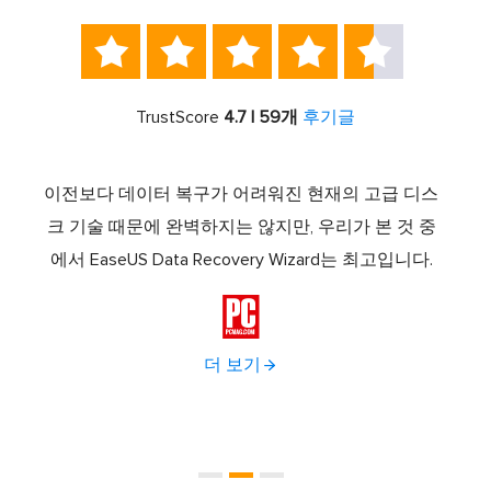





TrustScore
4.7 | 59개
후기글
스템 복
이전보다 데이터 복구가 어려워진 현재의 고급 디스
Ease
소프트
크 기술 때문에 완벽하지는 않지만, 우리가 본 것 중
로 
드라이
에서 EaseUS Data Recovery Wizard는 최고입니다.
하나로
다.
이브 

더 보기