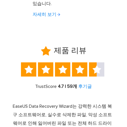
있습니다.
자세히 보기

제품 리뷰





TrustScore
4.7 | 59개
후기글
서 최고
EaseUS Data Recovery Wizard는 강력한 시스템 복
이전보
램 중
구 소프트웨어로, 실수로 삭제한 파일, 악성 소프트
크 기
 드라
웨어로 인해 잃어버린 파일 또는 전체 하드 드라이
에서 E