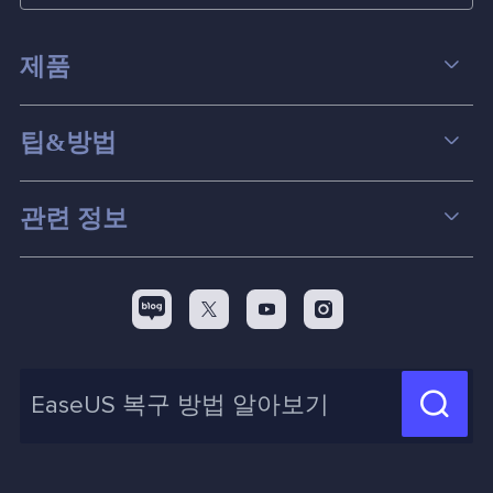
제품
데이터 복구
팁&방법
파티션 관리
컴퓨터 데이터 복구 팁
관련 정보
스크린 레코더
맥 데이터 복구 팁
EaseUS 알아보기
백업&복원
디스크 파티션 팁



리셀러
pc 전송
디스크 마이그레이션 팁
제휴 문의
신제품 New

화면 녹화 팁
고객센터
지식 센터