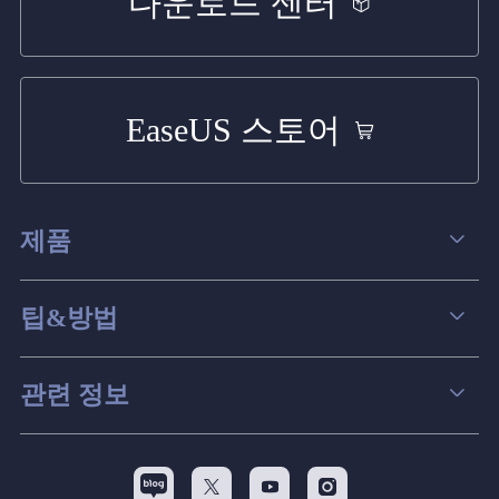
다운로드 센터
EaseUS 스토어
제품
데이터 복구
팁&방법
파티션 관리
컴퓨터 데이터 복구 팁
관련 정보
스크린 레코더
맥 데이터 복구 팁
EaseUS 알아보기
백업&복원
디스크 파티션 팁


