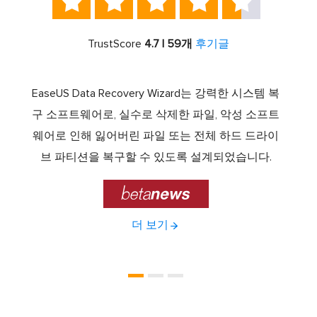





TrustScore
4.7 | 59개
후기글
서 최고
EaseUS Data Recovery Wizard는 강력한 시스템 복
이전보
램 중
구 소프트웨어로, 실수로 삭제한 파일, 악성 소프트
크 기
 드라
웨어로 인해 잃어버린 파일 또는 전체 하드 드라이
에서 E
기능을
브 파티션을 복구할 수 있도록 설계되었습니다.

더 보기