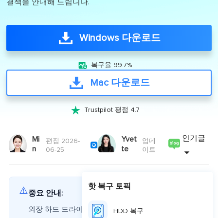
결책을 안내해 드립니다.
Windows 다운로드

복구율 99.7%
Mac 다운로드

Trustpilot 평점 4.7
인기글
Mi
Yvet
편집 2026-
업데

n
te
06-25
이트
핫 복구 토픽
⚠️
중요 안내:
외장 하드 드라이브 내 파일이나 폴더가 보이지 않는
HDD 복구