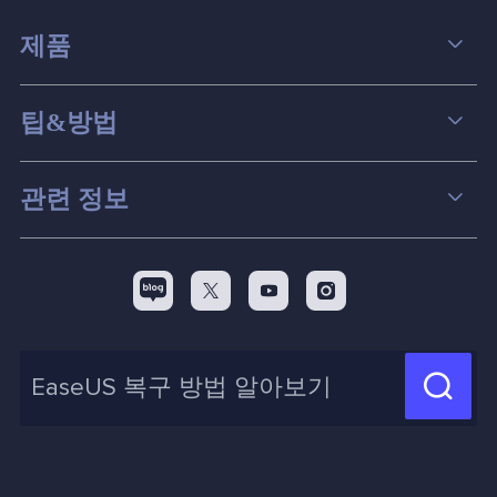
제품
데이터 복구
팁&방법
파티션 관리
컴퓨터 데이터 복구 팁
관련 정보
스크린 레코더
맥 데이터 복구 팁
EaseUS 알아보기
백업&복원
디스크 파티션 팁



리셀러
pc 전송
디스크 마이그레이션 팁
제휴 문의
신제품 New

화면 녹화 팁
고객센터
지식 센터
계정 찾기