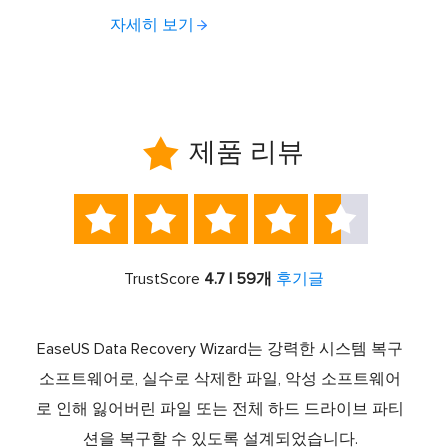
자세히 보기

제품 리뷰





TrustScore
4.7 | 59개
후기글
서 최고
EaseUS Data Recovery Wizard는 강력한 시스템 복구
이전
중 하
소프트웨어로, 실수로 삭제한 파일, 악성 소프트웨어
크 기
라이브
로 인해 잃어버린 파일 또는 전체 하드 드라이브 파티
서 
제공하
션을 복구할 수 있도록 설계되었습니다.