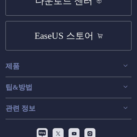
다운로드 센터
EaseUS 스토어
제품
데이터 복구
팁&방법
파티션 관리
컴퓨터 데이터 복구 팁
관련 정보
스크린 레코더
맥 데이터 복구 팁
EaseUS 알아보기
백업&복원
디스크 파티션 팁


