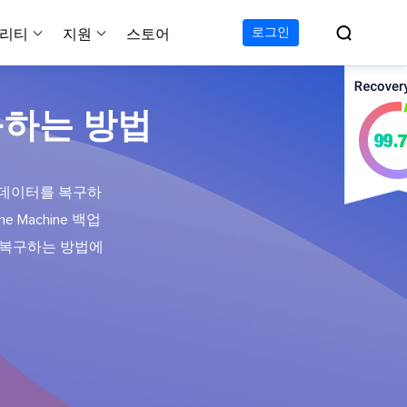

로그인
리티
지원
스토어
지원 센터
무료
C 전송 무료
이폰 데이터 전송 무료
파티션 마스터 무료
하드 디스크 복제 프로
투두 백업 무료
Windows버전 RecExperts
비디오 다운로더 Window
구하는 방법
가이드, 라이센스, 연락
Experts
프로
C 전송 프로
이폰 데이터 전송 프로
파티션 마스터 프로
SSD 마이그레이션
투두 백업 홈
Mac버전 RecExperts
비디오 다운로더 Mac 버
무료
무료
 복구
오/오디오/웹캠 녹화
다운로드
 테크니션
C 전송 테크니션
하드 디스크 복제 테크니션
투두 백업 Mac
프로
프로
복구
서 데이터를 복구하
백업 솔루션
설치 프로그램 다운로드
크린샷
 Machine 백업
 테크니션
복구
 컴퓨터 캡쳐 도구
을 복구하는 방법에
무료
라인 스크린 레코더
인에서 무료 화면 녹화하기
 복구
프로
 복구
이터 복구
pp
복구
디오 에디터
복구
복구
한 동영상 편집 소프트웨어