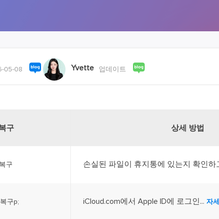
외장하드 데
스마트 Windows 배포
기타 복구 제품
동
동영
데이터 복구 서비스
전문 데이터 복구 서비스
비
올인
Yvette
-05-08
업데이트
Vi
고품
Vid
올인
 복구
상세 방법
오디오 툴
보
손실된 파일이 휴지통에 있는지 확인하고.
 복구
실시
벨
iCloud.com에서 Apple ID에 로그인...
 복구p;
자세
iP