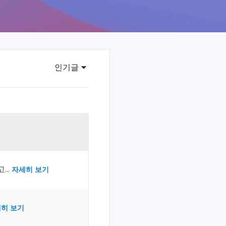
이터 복구
영상 다운로더
상 다운로드 맟 음원 추출
디오 키트
원 비디오 변환 툴깃
인기글
deFlow 온라인
질 콘텐츠 생성을 위한 AI 워크플로우
eFlow
원 비디오 툴킷
이스 웨이브
..
자세히 보기
간 AI 음성 변조 프로그램
소리 에디터
히 보기
hone용 벨소리 만들기