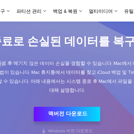
복구
파티션 관리
백업 & 복원
멀티미디어
유틸
데이터 전송
스크린 캡쳐
데이터 복구 마법사 Windows
파티션 마스터 Windows
Todo PCTrans
투두 백업 개인버전
데이터 복구 
P
아
버전 선택
iOS기기
PC 버전
종료로 손실된 데이터를 복
Windows 데이터 복구
개인 디스크 관리 툴
PC 간 데이터 전송
개인 백업 솔루션
Rec
데이터 복구 
P
아
데이터 복구 
데이터 복구 
손상된 동영상
파일 관리
비디
데이터 복구 마법사 Mac
파티션 마스터 Mac
AppMove
투두 백업 기업버전
데이터 복구
P
데이터 복구 
데이터 복구 
손상된 사진 
종료 후 예기치 않은 데이터 손실을 경험할 수 있습니다. Mac에
Mac 데이터 복구
Mac 디스크 관리 도구
로컬 디스크 간에 앱 전송
워크스테이션 및 서버 
아이폰 도구
스
이 있습니다. Mac 휴지통에서 데이터를 찾고 iCloud 백업 및 Time
데이터 복구
손상된 파일 
무료
Android기기
기타 제품
MobiSaver (iOS & Android)
파티션 마스터 기업
무비무버
투두 백업 테크니션
 수 있습니다. 아래 내용에서는 시스템 종료 후 Mac에서 파일
모바일 데이터 복구
비지니스 디스크 관리 최적화 프로그램
iPhone 데이터 전송
비지니스 백업 솔루션
복구 유형
온라인 도구
데이터 복구 
온
대해 설명합니다.
온라
중앙 집중식 솔루션
파티션 복구
디스크 복제
ChatTrans
휴지통 비우기
데이터 복구 
온라인 동영상
잃어버린 파티션 복구하기
HDD/SSD 복제 프로그램
간편한 전송 백업 및 복원 도구
비디오 툴깃
중앙 관리 콘솔
SD 카드 데
데이터 복구 A
온리인 사진 
맥버전 다운로드
중앙 집중식 백업 전략
AI 복원
AI-Powered
OS2Go
비
USB 데이터 
온리인 파일 
Windows To Go 제작자
손상된 동영상, 사진 및 파일 복구
간편
시스템 배포

Windows 버전 다운로드