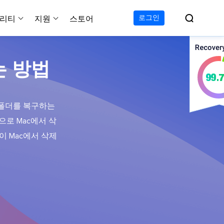

로그인
리티
지원
스토어
지원 센터
무료
C 전송 무료
이폰 데이터 전송 무료
파티션 마스터 무료
하드 디스크 복제 프로
투두 백업 무료
Windows버전 RecExperts
비디오 다운로더 Window
는 방법
가이드, 라이센스, 연락
Experts
프로
C 전송 프로
이폰 데이터 전송 프로
파티션 마스터 프로
SSD 마이그레이션
투두 백업 홈
Mac버전 RecExperts
비디오 다운로더 Mac 버
무료
무료
 복구
오/오디오/웹캠 녹화
다운로드
 테크니션
C 전송 테크니션
하드 디스크 복제 테크니션
투두 백업 Mac
프로
프로
복구
 폴더를 복구하는
백업 솔루션
설치 프로그램 다운로드
크린샷
만으로 Mac에서 삭
 테크니션
복구
 컴퓨터 캡쳐 도구
이 Mac에서 삭제
무료
라인 스크린 레코더
인에서 무료 화면 녹화하기
 복구
프로
 복구
이터 복구
pp
복구
디오 에디터
복구
복구
한 동영상 편집 소프트웨어