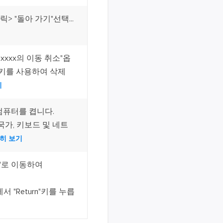
> "돌아 가기"선택...
xxxx의 이동 취소"옵
Z 키를 사용하여 삭제
기
 컴퓨터를 켭니다.
국가, 키보드 및 네트
히 보기
ities"로 이동하여
에서 "Return"키를 누릅