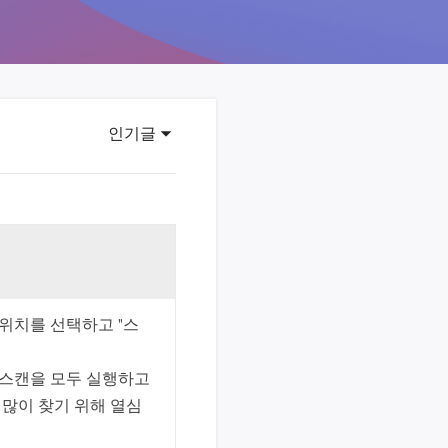
이터 복구
영상 다운로더
상 다운로드 맟 음원 추출
디오 키트
원 비디오 변환 툴깃
인기글
deFlow 온라인
질 콘텐츠 생성을 위한 AI 워크플로우
eFlow
원 비디오 툴킷
 위치를 선택하고 "스
이스 웨이브
간 AI 음성 변조 프로그램
 스캔을 모두 실행하고
소리 에디터
 많이 찾기 위해 열심
hone용 벨소리 만들기