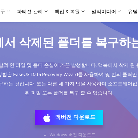
복구
파티션 관리
백업 & 복원
멀티미디어
유틸
데이터 전송
스크린 캡쳐
데이터 복구 마법사 Windows
파티션 마스터 Windows
Todo PCTrans
투두 백업 개인버전
데이터 복구 
P
아
버전 선택
iOS기기
PC 버전
서 삭제된 폴더를 복구하
Windows 데이터 복구
개인 디스크 관리 툴
PC 간 데이터 전송
개인 백업 솔루션
Rec
데이터 복구 
P
아
데이터 복구 
데이터 복구 
손상된 동영상
파일 관리
비디
데이터 복구 마법사 Mac
파티션 마스터 Mac
AppMove
투두 백업 기업버전
데이터 복구
P
데이터 복구 
데이터 복구 
손상된 사진 
발적 인 파일 및 폴더 손실이 가끔 발생합니다. 맥북에서 삭제 된
Mac 데이터 복구
Mac 디스크 관리 도구
로컬 디스크 간에 앱 전송
워크스테이션 및 서버 
아이폰 도구
스
은 EaseUS Data Recovery Wizard를 사용하여 몇 번의 클릭
데이터 복구
손상된 파일 
무료
Android기기
기타 제품
MobiSaver (iOS & Android)
파티션 마스터 기업
무비무버
투두 백업 테크니션
구하는 것입니다. 또는 다른 네 가지 팁을 사용하여 소프트웨어없
모바일 데이터 복구
비지니스 디스크 관리 최적화 프로그램
iPhone 데이터 전송
비지니스 백업 솔루션
복구 유형
온라인 도구
데이터 복구 
온
된 파일 또는 폴더를 복구 할 수 있습니다.
온라
중앙 집중식 솔루션
파티션 복구
디스크 복제
ChatTrans
휴지통 비우기
데이터 복구 
온라인 동영상
잃어버린 파티션 복구하기
HDD/SSD 복제 프로그램
간편한 전송 백업 및 복원 도구
비디오 툴깃
중앙 관리 콘솔
SD 카드 데
데이터 복구 A
온리인 사진 
맥버전 다운로드
중앙 집중식 백업 전략
AI 복원
AI-Powered
OS2Go
비
USB 데이터 
온리인 파일 
Windows To Go 제작자
손상된 동영상, 사진 및 파일 복구
간편
시스템 배포

Windows 버전 다운로드