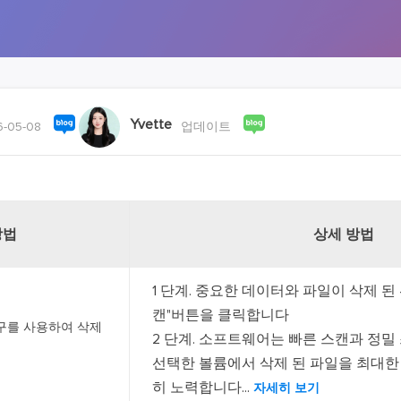
외장하드 데
스마트 Windows 배포
기타 복구 제품
동
동영
데이터 복구 서비스
전문 데이터 복구 서비스
비
올인
Yvette
-05-08
업데이트
Vi
고품
Vid
올인
방법
상세 방법
오디오 툴
1 단계. 중요한 데이터와 파일이 삭제 된
보
캔"버튼을 클릭합니다
실시
 도구를 사용하여 삭제
2 단계. 소프트웨어는 빠른 스캔과 정밀
벨
선택한 볼륨에서 삭제 된 파일을 최대한
iP
히 노력합니다...
자세히 보기