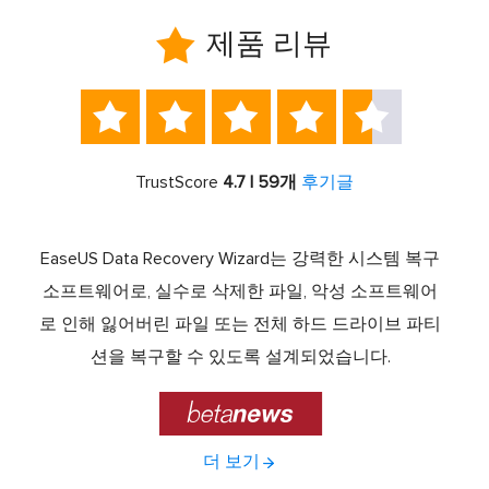

제품 리뷰





TrustScore
4.7 | 59개
후기글
서 최고
EaseUS Data Recovery Wizard는 강력한 시스템 복구
이전
중 하
소프트웨어로, 실수로 삭제한 파일, 악성 소프트웨어
크 기
라이브
로 인해 잃어버린 파일 또는 전체 하드 드라이브 파티
서 
제공하
션을 복구할 수 있도록 설계되었습니다.

더 보기