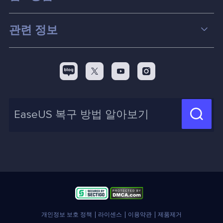
파티션 관리
컴퓨터 데이터 복구 팁
관련 정보
스크린 레코더
맥 데이터 복구 팁
EaseUS 알아보기
백업&복원
디스크 파티션 팁



리셀러
pc 전송
디스크 마이그레이션 팁
제휴 문의
신제품 New

화면 녹화 팁
고객센터
지식 센터
계정 찾기
인사이트 보고서
개인정보 보호 정책
라이센스
이용약관
제품제거