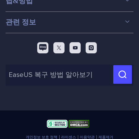
팁&방법
파티션 관리
컴퓨터 데이터 복구 팁
관련 정보
스크린 레코더
맥 데이터 복구 팁
EaseUS 알아보기
백업&복원
디스크 파티션 팁



리셀러
pc 전송
디스크 마이그레이션 팁
제휴 문의
신제품 New

화면 녹화 팁
고객센터
지식 센터
계정 찾기
인사이트 보고서
개인정보 보호 정책
라이센스
이용약관
제품제거