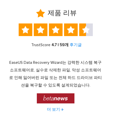

제품 리뷰





TrustScore
4.7 | 59개
후기글
서 최고
EaseUS Data Recovery Wizard는 강력한 시스템 복구
이전
중 하
소프트웨어로, 실수로 삭제한 파일, 악성 소프트웨어
크 기
라이브
로 인해 잃어버린 파일 또는 전체 하드 드라이브 파티
서 
제공하
션을 복구할 수 있도록 설계되었습니다.

더 보기