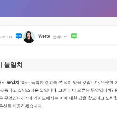
외장하드 데
스마트 Windows 배포
기타 복구 제품
동
동영
데이터 복구 서비스
전문 데이터 복구 서비스
비
올인
Yvette
-09-03
업데이트
Vi
고품
Vid
시 불일치
올인
오디오 툴
해시 불일치
"라는 독특한 경고를 본 적이 있을 것입니다. 뚜렷한 
보
 짜증나고 실망스러운 일입니다. 그런데 이 오류는 무엇입니까? 
실시
은 무엇입니까? 이 가이드에서는 이에 대한 답을 찾으려고 노력할
벨
솔루션을 제공하겠습니다.
iP