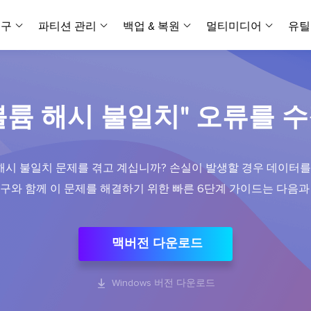
복구
파티션 관리
백업 & 복원
멀티미디어
유틸
데이터 전송
스크린 캡쳐
데이터 복구 마법사 Windows
파티션 마스터 Windows
Todo PCTrans
투두 백업 개인버전
데이터 복구 
P
아
버전 선택
iOS기기
PC 버전
Windows 데이터 복구
개인 디스크 관리 툴
PC 간 데이터 전송
개인 백업 솔루션
"볼륨 해시 불일치" 오류를 
Rec
데이터 복구 
P
아
데이터 복구 
데이터 복구 
손상된 동영상
파일 관리
비디
데이터 복구 마법사 Mac
파티션 마스터 Mac
AppMove
투두 백업 기업버전
데이터 복구
P
데이터 복구 
데이터 복구 
손상된 사진 
Mac 데이터 복구
Mac 디스크 관리 도구
로컬 디스크 간에 앱 전송
워크스테이션 및 서버 
아이폰 도구
스
 해시 불일치 문제를 겪고 계십니까? 손실이 발생할 경우 데이터를
데이터 복구
손상된 파일 
무료
Android기기
기타 제품
MobiSaver (iOS & Android)
파티션 마스터 기업
무비무버
투두 백업 테크니션
구와 함께 이 문제를 해결하기 위한 빠른 6단계 가이드는 다음과
모바일 데이터 복구
비지니스 디스크 관리 최적화 프로그램
iPhone 데이터 전송
비지니스 백업 솔루션
복구 유형
온라인 도구
데이터 복구 
온
온라
중앙 집중식 솔루션
파티션 복구
디스크 복제
ChatTrans
휴지통 비우기
데이터 복구 
온라인 동영상
잃어버린 파티션 복구하기
HDD/SSD 복제 프로그램
간편한 전송 백업 및 복원 도구
맥버전 다운로드
비디오 툴깃
중앙 관리 콘솔
SD 카드 데
데이터 복구 A
온리인 사진 
중앙 집중식 백업 전략
AI 복원
AI-Powered
OS2Go
비

Windows 버전 다운로드
USB 데이터 
온리인 파일 
Windows To Go 제작자
손상된 동영상, 사진 및 파일 복구
간편
시스템 배포