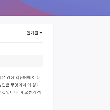
이터 복구
영상 다운로더
상 다운로드 맟 음원 추출
디오 키트
원 비디오 변환 툴깃
인기글
deFlow 온라인
질 콘텐츠 생성을 위한 AI 워크플로우
eFlow
원 비디오 툴킷
이유 없이 컴퓨터에 이 문
이스 웨이브
원인은 무엇이며 이 성가
간 AI 음성 변조 프로그램
 것입니다. 이 오류의 성
소리 에디터
hone용 벨소리 만들기