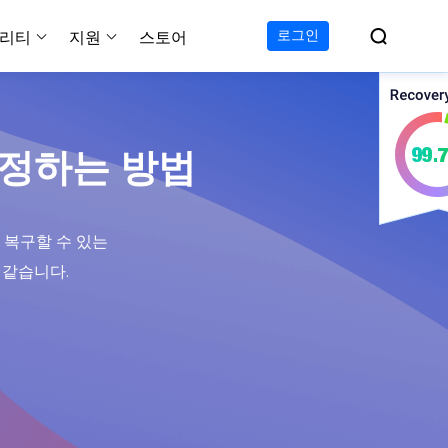

로그인
리티
지원
스토어
지원 센터
무료
C 전송 무료
이폰 데이터 전송 무료
파티션 마스터 무료
하드 디스크 복제 프로
투두 백업 무료
Windows버전 RecExperts
비디오 다운로더 Window
가이드, 라이센스, 연락
수정하는 방법
Experts
프로
C 전송 프로
이폰 데이터 전송 프로
파티션 마스터 프로
SSD 마이그레이션
투두 백업 홈
Mac버전 RecExperts
비디오 다운로더 Mac 버
무료
무료
 복구
오/오디오/웹캠 녹화
다운로드
 테크니션
C 전송 테크니션
하드 디스크 복제 테크니션
투두 백업 Mac
프로
프로
복구
백업 솔루션
설치 프로그램 다운로드
크린샷
 복구할 수 있는
 테크니션
복구
 컴퓨터 캡쳐 도구
 같습니다.
무료
라인 스크린 레코더
인에서 무료 화면 녹화하기
 복구
프로
 복구
이터 복구
pp
복구
디오 에디터
복구
복구
한 동영상 편집 소프트웨어