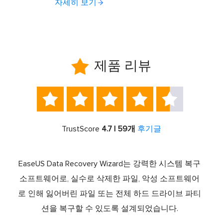
자세히 보기

제품 리뷰





TrustScore
4.7 | 59개
후기글
서 최고
EaseUS Data Recovery Wizard는 강력한 시스템 복구
이전
중 하
소프트웨어로, 실수로 삭제한 파일, 악성 소프트웨어
크 기
라이브
로 인해 잃어버린 파일 또는 전체 하드 드라이브 파티
서 
제공하
션을 복구할 수 있도록 설계되었습니다.