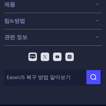
제품
데이터 복구
팁&방법
파티션 관리
컴퓨터 데이터 복구 팁
관련 정보
스크린 레코더
맥 데이터 복구 팁
EaseUS 알아보기
백업&복원
디스크 파티션 팁



리셀러
pc 전송
디스크 마이그레이션 팁
제휴 문의
신제품 New

화면 녹화 팁
고객센터
지식 센터
계정 찾기
인사이트 보고서