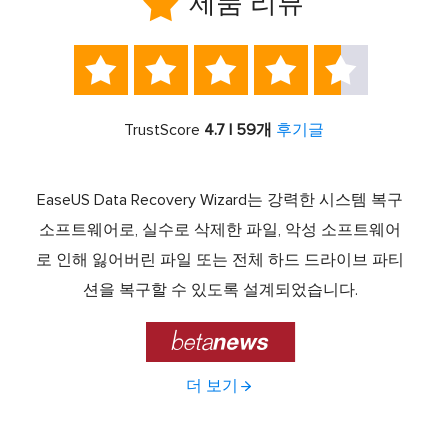

제품 리뷰





TrustScore
4.7 | 59개
후기글
서 최고
EaseUS Data Recovery Wizard는 강력한 시스템 복구
이전
중 하
소프트웨어로, 실수로 삭제한 파일, 악성 소프트웨어
크 기
라이브
로 인해 잃어버린 파일 또는 전체 하드 드라이브 파티
서 
제공하
션을 복구할 수 있도록 설계되었습니다.

더 보기