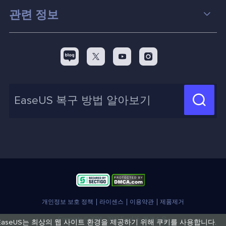
컴퓨터 데이터 복구 팁
관련 정보
스크린 레코더
맥 데이터 복구 팁
EaseUS 알아보기
백업&복원
디스크 파티션 팁



리셀러
pc 전송
디스크 마이그레이션 팁
제휴 문의
신제품 New

화면 녹화 팁
고객센터
지식 센터
계정 찾기
인사이트 보고서
개인정보 보호 정책
라이센스
이용약관
제품제거
Copyright © 2004 - 2023 EaseUS. 판권소유.
EaseUS는 최상의 웹 사이트 환경을 제공하기 위해 쿠키를 사용합니다.