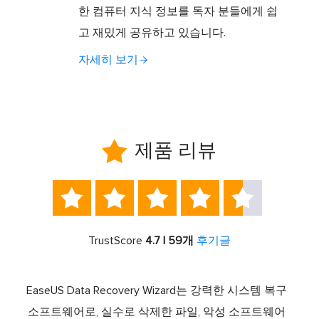
한 컴퓨터 지식 정보를 독자 분들에게 쉽
고 재밌게 공유하고 있습니다.
자세히 보기

제품 리뷰





TrustScore
4.7 | 59개
후기글
서 최고
EaseUS Data Recovery Wizard는 강력한 시스템 복구
이전
중 하
소프트웨어로, 실수로 삭제한 파일, 악성 소프트웨어
크 기