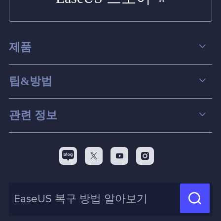
제품
데이터 복구
팁&방법
파티션 관리
컴퓨터 데이터 복구 팁
관련 정보
스크린 레코더
맥 데이터 복구 팁
EaseUS 알아보기
백업&복원
디스크 파티션 팁



리셀러
pc 전송
디스크 마이그레이션 팁
제휴 문의
신제품 New

화면 녹화 팁
고객센터