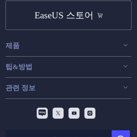
EaseUS 스토어
제품
데이터 복구
팁&방법
파티션 관리
컴퓨터 데이터 복구 팁
관련 정보
스크린 레코더
맥 데이터 복구 팁
EaseUS 알아보기
백업&복원
디스크 파티션 팁



리셀러
pc 전송
디스크 마이그레이션 팁
제휴 문의