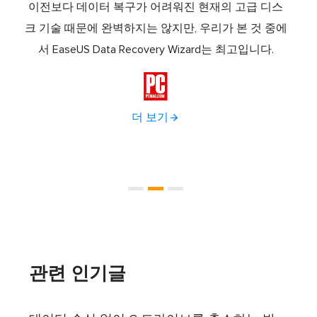
템 복구
이전보다 데이터 복구가 어려워진 현재의 고급 디스
Eas
트웨어
크 기술 때문에 완벽하지는 않지만, 우리가 본 것 중에
로 
 파티
서 EaseUS Data Recovery Wizard는 최고입니다.
나로 
복원,

더 보기
관련 인기글