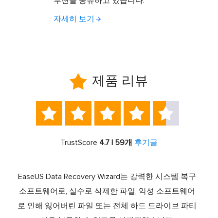
루션을 공유하고 있습니다.
자세히 보기

제품 리뷰





TrustScore
4.7 | 59개
후기글
서 최고
EaseUS Data Recovery Wizard는 강력한 시스템 복구
이전
중 하
소프트웨어로, 실수로 삭제한 파일, 악성 소프트웨어
크 기
라이브
로 인해 잃어버린 파일 또는 전체 하드 드라이브 파티
서 