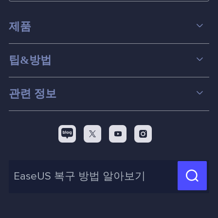
제품
데이터 복구
팁&방법
파티션 관리
컴퓨터 데이터 복구 팁
관련 정보
스크린 레코더
맥 데이터 복구 팁
EaseUS 알아보기
백업&복원
디스크 파티션 팁



리셀러
pc 전송
디스크 마이그레이션 팁
제휴 문의
신제품 New

화면 녹화 팁
고객센터
지식 센터
계정 찾기