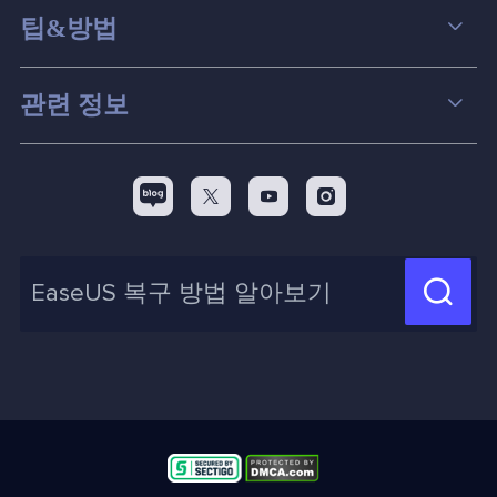
데이터 복구
팁&방법
파티션 관리
컴퓨터 데이터 복구 팁
관련 정보
스크린 레코더
맥 데이터 복구 팁
EaseUS 알아보기
백업&복원
디스크 파티션 팁



리셀러
pc 전송
디스크 마이그레이션 팁
제휴 문의
신제품 New

화면 녹화 팁
고객센터
지식 센터
계정 찾기
인사이트 보고서