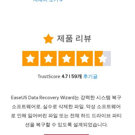

제품 리뷰





TrustScore
4.7 | 59개
후기글
서 최고
EaseUS Data Recovery Wizard는 강력한 시스템 복구
이전
중 하
소프트웨어로, 실수로 삭제한 파일, 악성 소프트웨어
크 기
라이브
로 인해 잃어버린 파일 또는 전체 하드 드라이브 파티
서 
제공하
션을 복구할 수 있도록 설계되었습니다.