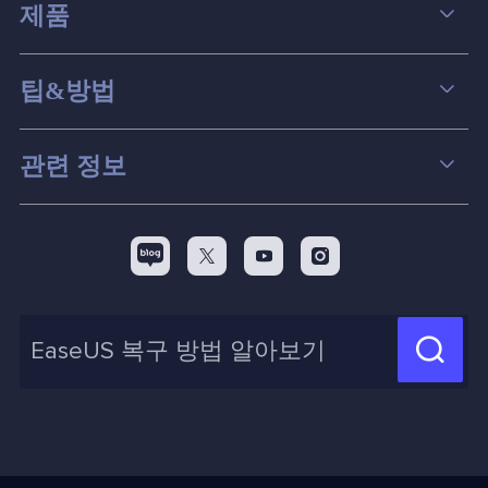
제품
데이터 복구
팁&방법
파티션 관리
컴퓨터 데이터 복구 팁
관련 정보
스크린 레코더
맥 데이터 복구 팁
EaseUS 알아보기
백업&복원
디스크 파티션 팁



리셀러
pc 전송
디스크 마이그레이션 팁
제휴 문의
신제품 New

화면 녹화 팁
고객센터
지식 센터
계정 찾기
인사이트 보고서