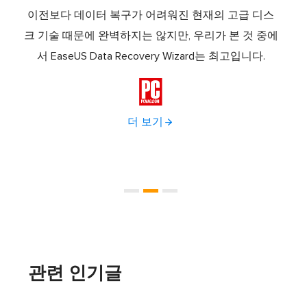
템 복구
이전보다 데이터 복구가 어려워진 현재의 고급 디스
Eas
트웨어
크 기술 때문에 완벽하지는 않지만, 우리가 본 것 중에
로 
 파티
서 EaseUS Data Recovery Wizard는 최고입니다.
나로 
복원,

더 보기
관련 인기글