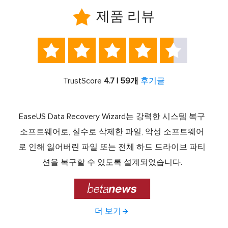

제품 리뷰





TrustScore
4.7 | 59개
후기글
서 최고
EaseUS Data Recovery Wizard는 강력한 시스템 복구
이전
중 하
소프트웨어로, 실수로 삭제한 파일, 악성 소프트웨어
크 기
라이브
로 인해 잃어버린 파일 또는 전체 하드 드라이브 파티
서 
제공하
션을 복구할 수 있도록 설계되었습니다.

더 보기