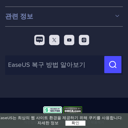
파티션 관리
컴퓨터 데이터 복구 팁
관련 정보
스크린 레코더
맥 데이터 복구 팁
EaseUS 알아보기
백업&복원
디스크 파티션 팁



리셀러
pc 전송
디스크 마이그레이션 팁
제휴 문의
신제품 New

화면 녹화 팁
고객센터
지식 센터
계정 찾기
인사이트 보고서
EaseUS는 최상의 웹 사이트 환경을 제공하기 위해 쿠키를 사용합니다.
개인정보 보호 정책
라이센스
이용약관
제품제거
자세한 정보
확인