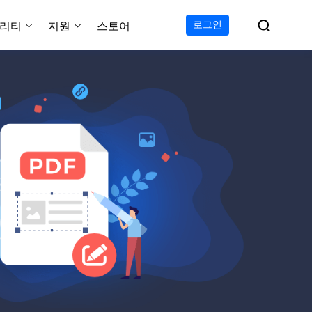

로그인
리티
지원
스토어
지원 센터
무료
C 전송 무료
이폰 데이터 전송 무료
파티션 마스터 무료
하드 디스크 복제 프로
투두 백업 무료
Windows버전 RecExperts
비디오 다운로더 Window
가이드, 라이센스, 연락
Experts
프로
C 전송 프로
이폰 데이터 전송 프로
파티션 마스터 프로
SSD 마이그레이션
투두 백업 홈
Mac버전 RecExperts
비디오 다운로더 Mac 버
무료
무료
 복구
오/오디오/웹캠 녹화
다운로드
 테크니션
C 전송 테크니션
하드 디스크 복제 테크니션
투두 백업 Mac
프로
프로
복구
백업 솔루션
설치 프로그램 다운로드
크린샷
 테크니션
복구
 컴퓨터 캡쳐 도구
무료
라인 스크린 레코더
인에서 무료 화면 녹화하기
 복구
프로
 복구
이터 복구
pp
복구
디오 에디터
복구
복구
한 동영상 편집 소프트웨어