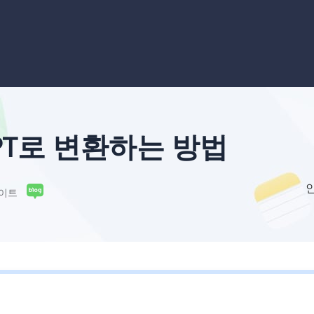
외장하드 데
스마트 Windows 배포
기타 복구 제품
동
동영
데이터 복구 서비스
전문 데이터 복구 서비스
비
올인
Vi
고품
PT로 변환하는 방법
Vid
올인
이트
오디오 툴
보
실시
벨
iP