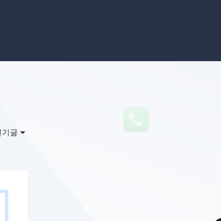
이터 복구
영상 다운로더
상 다운로드 맟 음원 추출
디오 키트
원 비디오 변환 툴깃
deFlow 온라인
질 콘텐츠 생성을 위한 AI 워크플로우
eFlow
원 비디오 툴킷
인기글
이스 웨이브
간 AI 음성 변조 프로그램
소리 에디터
hone용 벨소리 만들기