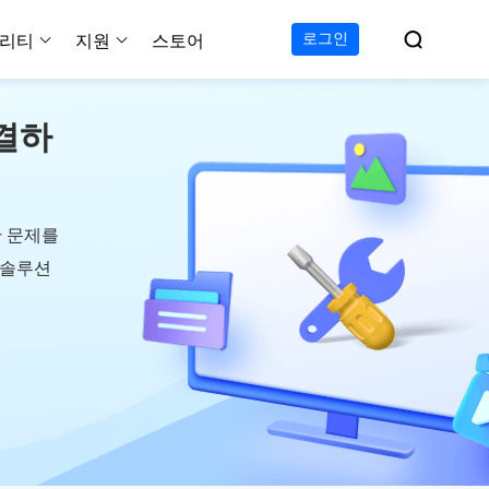

로그인
리티
지원
스토어
결하
지원 센터
무료
C 전송 무료
이폰 데이터 전송 무료
파티션 마스터 무료
하드 디스크 복제 프로
투두 백업 무료
Windows버전 RecExperts
비디오 다운로더 Window
가이드, 라이센스, 연락
Experts
프로
C 전송 프로
이폰 데이터 전송 프로
파티션 마스터 프로
SSD 마이그레이션
투두 백업 홈
Mac버전 RecExperts
비디오 다운로더 Mac 버
무료
무료
 복구
오/오디오/웹캠 녹화
다운로드
 테크니션
C 전송 테크니션
하드 디스크 복제 테크니션
투두 백업 Mac
프로
프로
복구
백업 솔루션
설치 프로그램 다운로드
한 문제를
크린샷
 테크니션
복구
의 솔루션
 컴퓨터 캡쳐 도구
무료
라인 스크린 레코더
인에서 무료 화면 녹화하기
 복구
프로
 복구
이터 복구
pp
복구
디오 에디터
복구
복구
한 동영상 편집 소프트웨어