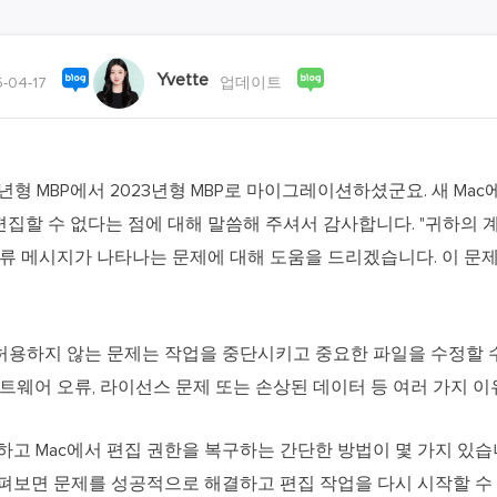
외장하드 데
스마트 Windows 배포
기타 복구 제품
동
동영
데이터 복구 서비스
Yvette
전문 데이터 복구 서비스
-04-17
업데이트
비
올인
Vi
9년형 MBP에서 2023년형 MBP로 마이그레이션하셨군요. 새 M
고품
5를 편집할 수 없다는 점에 대해 말씀해 주셔서 감사합니다. "귀하의 
Vid
오류 메시지가 나타나는 문제에 대해 도움을 드리겠습니다. 이 문
올인
오디오 툴
 허용하지 않는 문제는 작업을 중단시키고 중요한 파일을 수정할 
보
트웨어 오류, 라이선스 문제 또는 손상된 데이터 등 여러 가지 이
실시
벨
하고 Mac에서 편집 권한을 복구하는 간단한 방법이 몇 가지 있습
iP
펴보면 문제를 성공적으로 해결하고 편집 작업을 다시 시작할 수 