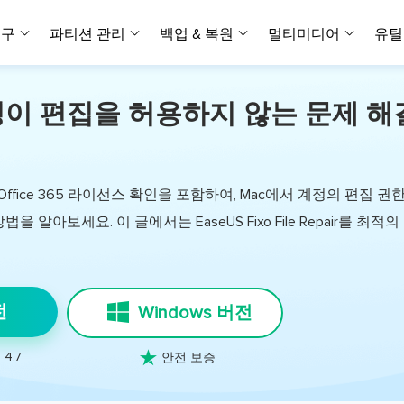
복구
파티션 관리
백업 & 복원
멀티미디어
유틸
정이 편집을 허용하지 않는 문제 해
데이터 전송
스크린 캡쳐
데이터 복구 마법사 Windows
파티션 마스터 Windows
Todo PCTrans
투두 백업 개인버전
데이터 복구 
P
아
버전 선택
iOS기기
PC 버전
Windows 데이터 복구
개인 디스크 관리 툴
PC 간 데이터 전송
개인 백업 솔루션
Rec
데이터 복구 
P
아
데이터 복구 
데이터 복구 
손상된 동영상
파일 관리
비디
데이터 복구 마법사 Mac
파티션 마스터 Mac
AppMove
투두 백업 기업버전
데이터 복구
P
데이터 복구 
데이터 복구 
손상된 사진 
Mac 데이터 복구
Mac 디스크 관리 도구
로컬 디스크 간에 앱 전송
워크스테이션 및 서버 
아이폰 도구
fice 365 라이선스 확인을 포함하여, Mac에서 계정의 편집 권
스
데이터 복구
손상된 파일 
 알아보세요. 이 글에서는 EaseUS Fixo File Repair를 최적
무료
Android기기
기타 제품
MobiSaver (iOS & Android)
파티션 마스터 기업
무비무버
투두 백업 테크니션
모바일 데이터 복구
비지니스 디스크 관리 최적화 프로그램
iPhone 데이터 전송
비지니스 백업 솔루션
복구 유형
온라인 도구
데이터 복구 
온
온라
중앙 집중식 솔루션
파티션 복구
디스크 복제
ChatTrans
휴지통 비우기
데이터 복구 
온라인 동영상
전
Windows 버전
잃어버린 파티션 복구하기
HDD/SSD 복제 프로그램
간편한 전송 백업 및 복원 도구
비디오 툴깃
중앙 관리 콘솔
SD 카드 데
데이터 복구 A
온리인 사진 
중앙 집중식 백업 전략
AI 복원

AI-Powered
 4.7
OS2Go
안전 보증
비
USB 데이터 
온리인 파일 
Windows To Go 제작자
손상된 동영상, 사진 및 파일 복구
간편
시스템 배포