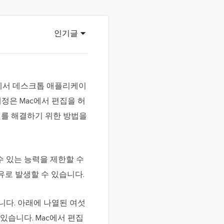
이터 복구
영상 다운로더
상 다운로드 맟 음원 추출
인기글
디오 키트
원 비디오 변환 툴깃
deFlow 온라인
ac에서 데스크톱 애플리케이
질 콘텐츠 생성을 위한 AI 워크플로우
계정은 Mac에서 편집을 허
eFlow
제를 해결하기 위한 방법을
원 비디오 툴킷
수 있는 능력을 제한할 수
이스 웨이브
유로 발생할 수 있습니다.
간 AI 음성 변조 프로그램
소리 에디터
니다. 아래에 나열된 여섯
hone용 벨소리 만들기
있습니다. Mac에서 편집