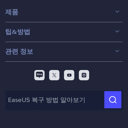
제품
데이터 복구
팁&방법
파티션 관리
컴퓨터 데이터 복구 팁
관련 정보
스크린 레코더
맥 데이터 복구 팁
EaseUS 알아보기
백업&복원
디스크 파티션 팁



리셀러
pc 전송
디스크 마이그레이션 팁
제휴 문의
신제품 New

화면 녹화 팁
고객센터
지식 센터
계정 찾기