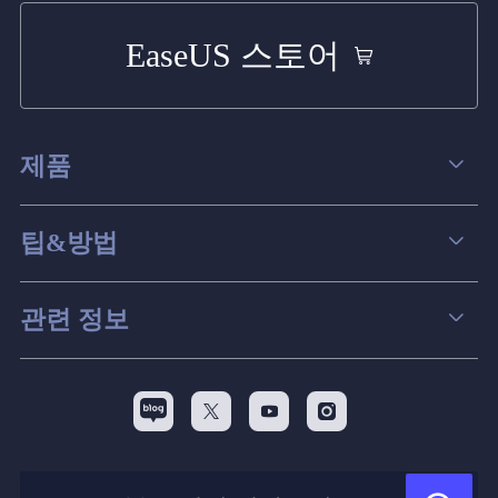
EaseUS 스토어
제품
데이터 복구
팁&방법
파티션 관리
컴퓨터 데이터 복구 팁
관련 정보
스크린 레코더
맥 데이터 복구 팁
EaseUS 알아보기
백업&복원
디스크 파티션 팁



리셀러
pc 전송
디스크 마이그레이션 팁
제휴 문의