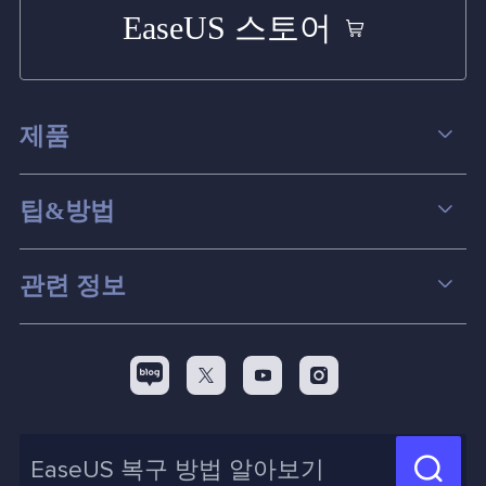
EaseUS 스토어
제품
데이터 복구
팁&방법
파티션 관리
컴퓨터 데이터 복구 팁
관련 정보
스크린 레코더
맥 데이터 복구 팁
EaseUS 알아보기
백업&복원
디스크 파티션 팁



리셀러
pc 전송
디스크 마이그레이션 팁
제휴 문의
신제품 New
