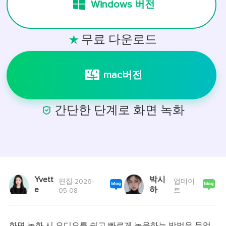
Windows 버전
무료 다운로드

mac버전

간단한 단계로 화면 녹화
Yvett
박시
편집 2026-
업데이
e
하
05-08
트
화면 녹화 시 오디오를 쉽고 빠르게 녹음하는 방법은 무엇