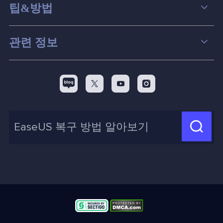
데이터 복구
팁&방법
파티션 관리
컴퓨터 데이터 복구 팁
관련 정보
스크린 레코더
맥 데이터 복구 팁
EaseUS 알아보기
백업&복원
디스크 파티션 팁



리셀러
pc 전송
디스크 마이그레이션 팁
제휴 문의
신제품 New

화면 녹화 팁
고객센터
지식 센터
계정 찾기
인사이트 보고서