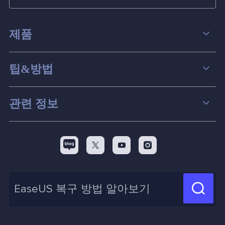
제품
데이터 복구
팁&방법
파티션 관리
컴퓨터 데이터 복구 팁
관련 정보
스크린 레코더
맥 데이터 복구 팁
EaseUS 알아보기
백업&복원
디스크 파티션 팁



리셀러
pc 전송
디스크 마이그레이션 팁
제휴 문의
신제품 New

화면 녹화 팁
고객센터
지식 센터