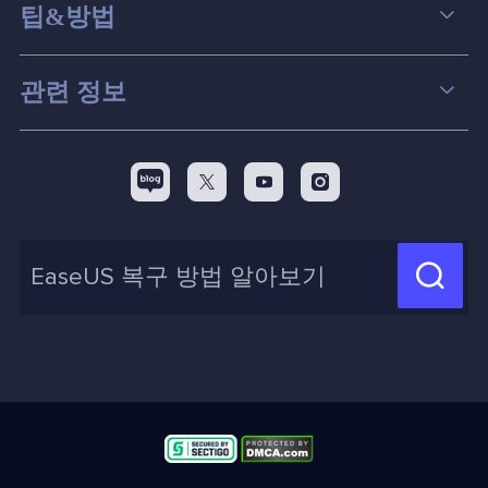
데이터 복구
팁&방법
파티션 관리
컴퓨터 데이터 복구 팁
관련 정보
스크린 레코더
맥 데이터 복구 팁
EaseUS 알아보기
백업&복원
디스크 파티션 팁



리셀러
pc 전송
디스크 마이그레이션 팁
제휴 문의
신제품 New

화면 녹화 팁
고객센터
지식 센터
계정 찾기
인사이트 보고서