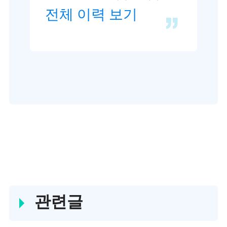
한 이후 EaseUS 웹사
전체 이력 보기
이트 편집자로 활발하
게 활동하고 있습니
다.컴퓨터 데이터 복
구, 파티션 관리, 데이
터 백업 등 다양한 컴
퓨터 지식 정보를 독
자 분들에게 쉽고 재
밌게 공유하고 있습니
관련글
다.…