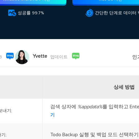
외장하드 데
스마트 Windows 배포
기타 복구 제품
동


성공률 99.7%
간단한 단계로 데이터
동영
데이터 복구 서비스
전문 데이터 복구 서비스
비
올인
Vi
Yvette
고품
인
3
업데이트
Vid
올인
상세 방법
오디오 툴
보
검색 상자에
%appdata%
를 입력하고 Ente
실시
보내기;
기
벨
iP
Todo Backup 실행 및 백업 모드 선택하기..
하기;