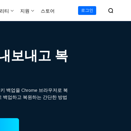

로그인
리티
지원
스토어
지원 센터
무료
C 전송 무료
이폰 데이터 전송 무료
파티션 마스터 무료
하드 디스크 복제 프로
투두 백업 무료
Windows버전 RecExperts
비디오 다운로더 Window
가이드, 라이센스, 연락
Experts
프로
C 전송 프로
이폰 데이터 전송 프로
파티션 마스터 프로
SSD 마이그레이션
투두 백업 홈
Mac버전 RecExperts
비디오 다운로더 Mac 버
무료
무료
 복구
/내보내고 복
오/오디오/웹캠 녹화
다운로드
 테크니션
C 전송 테크니션
하드 디스크 복제 테크니션
투두 백업 Mac
프로
프로
복구
백업 솔루션
설치 프로그램 다운로드
크린샷
 테크니션
복구
 컴퓨터 캡쳐 도구
무료
라인 스크린 레코더
키 백업을 Chrome 브라우저로 복
인에서 무료 화면 녹화하기
고 백업하고 복원하는 간단한 방법
 복구
프로
 복구
이터 복구
pp
복구
디오 에디터
복구
복구
한 동영상 편집 소프트웨어