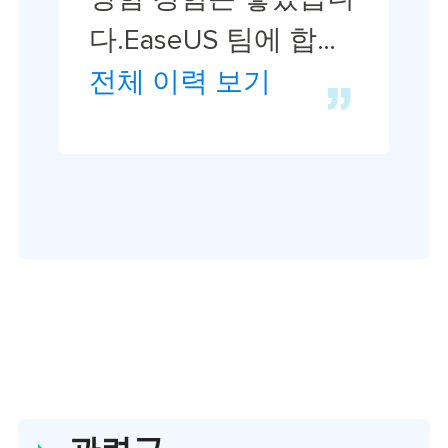
다.EaseUS 팀에 합류
한 이후 EaseUS 웹사
전체 이력 보기
이트 편집자로 활발하
게 활동하고 있습니
다.컴퓨터 데이터 복
구, 파티션 관리, 데이
터 백업 등 다양한 컴
퓨터 지식 정보를 독
자 분들에게 쉽고 재
밌게 공유하고 있습니