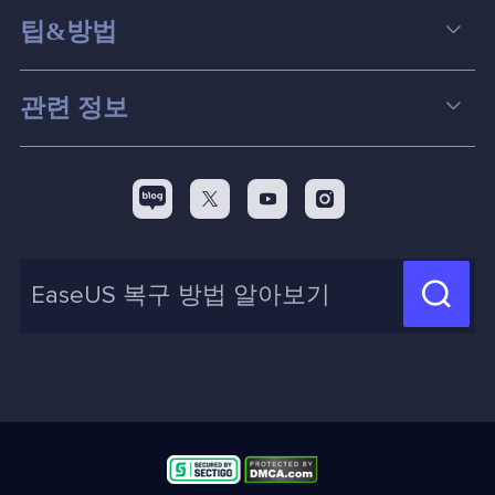
데이터 복구
팁&방법
파티션 관리
컴퓨터 데이터 복구 팁
관련 정보
스크린 레코더
맥 데이터 복구 팁
EaseUS 알아보기
백업&복원
디스크 파티션 팁



리셀러
pc 전송
디스크 마이그레이션 팁
제휴 문의
신제품 New

화면 녹화 팁
고객센터
지식 센터
계정 찾기
인사이트 보고서