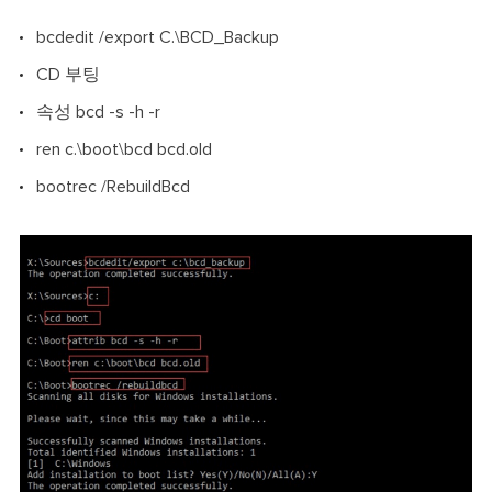
bcdedit /export C.\BCD_Backup
CD 부팅
속성 bcd -s -h -r
ren c.\boot\bcd bcd.old
bootrec /RebuildBcd