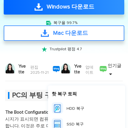
Windows 다운로드

복구율 99.7%
Mac 다운로드

Trustpilot 평점 4.7
인기글
Yve
Yve
편집
업데
tte
tte
2025-11-21
이트
핫 복구 토픽
PC의 부팅 구성 데이터가 없습니다
HDD 복구
The Boot Configuration Data for Your PC is missing
오류 메
시지가 표시되면 컴퓨터의 부팅 정보가 손상되었음을 의미
SSD 복구
합니다. 이것은 주로 다음과 같은 다양한 이유로 발생할 수