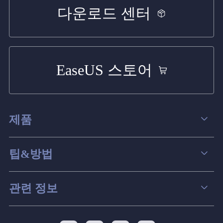
다운로드 센터
EaseUS 스토어
제품
데이터 복구
팁&방법
파티션 관리
컴퓨터 데이터 복구 팁
관련 정보
스크린 레코더
맥 데이터 복구 팁
EaseUS 알아보기
백업&복원