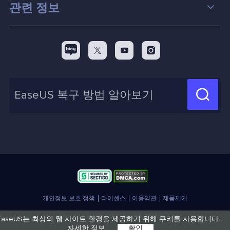
컴퓨터 데이터 복구 팁
관련 정보
스크린 레코더
맥 데이터 복구 팁
EaseUS 알아보기
백업&복원
디스크 파티션 팁



리셀러
pc 전송
디스크 마이그레이션 팁
제휴 문의
신제품 New

화면 녹화 팁
고객센터
지식 센터
계정 찾기
인사이트 보고서
개인정보 보호 정책
라이센스
이용약관
제품제거
Copyright © 2004 - 2023 EaseUS. 판권소유.
EaseUS는 최상의 웹 사이트 환경을 제공하기 위해 쿠키를 사용합니다.
자세한 정보
확인